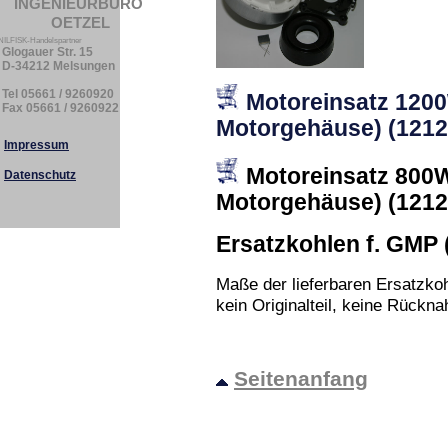
INGENIEURBÜ
RO
OETZEL
NILFISK
-Handel
spartner
logauer Str. 15
D-34212 Melsungen
Tel 05
661 / 9260920
Motoreinsatz 120
Fax 05
661 / 9260922
Motorgehäuse) (1212
Impressum
Motoreinsatz
800
W
Datenschutz
Motorgehäuse) (121
Ersatzkohlen f. GMP (
Maße der lieferbaren Ersatzkoh
kein Originalteil, keine Rückn
Seitenanfang