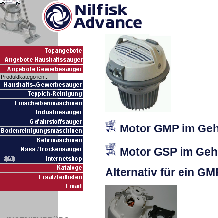
Produktkategorien::
Motor GMP im Gehä
Motor G
S
P im Ge
Alternativ für ein G